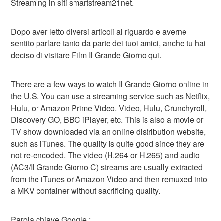
Streaming in siti smartstream21net.
Dopo aver letto diversi articoli al riguardo e averne
sentito parlare tanto da parte dei tuoi amici, anche tu hai
deciso di visitare Film Il Grande Giorno qui.
There are a few ways to watch Il Grande Giorno online in
the U.S. You can use a streaming service such as Netflix,
Hulu, or Amazon Prime Video. Video, Hulu, Crunchyroll,
Discovery GO, BBC iPlayer, etc. This is also a movie or
TV show downloaded via an online distribution website,
such as iTunes. The quality is quite good since they are
not re-encoded. The video (H.264 or H.265) and audio
(AC3/Il Grande Giorno C) streams are usually extracted
from the iTunes or Amazon Video and then remuxed into
a MKV container without sacrificing quality.
Parola chiave Google :